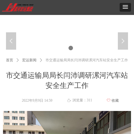
넳
넲
首页
ꄲ
宏运新闻
ꄲ
市交通运输局局长闫沛调研漯河汽车站安全生产工作
市交通运输局局长闫沛调研漯河汽车站
安全生产工作
浏览量：
311
2022年9月9日
14:59
ꄀ
收藏
ꄘ