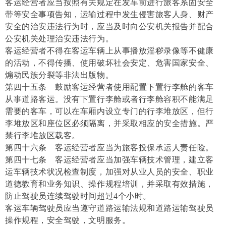
客运经营者应当按照有关规定在发车前进行旅客系固安全
带等安全事项告知，运输过程中发生侵害旅客人身、财产
安全的治安违法行为时，应当及时向公安机关报告并配合
公安机关处理治安违法行为。
客运经营者不得在客运车辆上从事播放淫秽录像等不健康
的活动，不得传播、使用破坏社会安定、危害国家安全、
煽动民族分裂等非法出版物。
第四十五条 鼓励客运经营者使用配置下置行李舱的客车
从事道路客运。没有下置行李舱或者行李舱容积不能满足
需要的客车，可以在车厢内设立专门的行李堆放区，但行
李堆放区和座位区必须隔离，并采取相应的安全措施。严
禁行李堆放区载客。
第四十六条 客运经营者应当为旅客投保承运人责任险。
第四十七条 客运经营者应当加强车辆技术管理，建立客
运车辆技术状况检查制度，加强对从业人员的安全、职业
道德教育和业务知识、操作规程培训，并采取有效措施，
防止驾驶员连续驾驶时间超过4个小时。
客运车辆驾驶员应当遵守道路运输法规和道路运输驾驶员
操作规程，安全驾驶，文明服务。