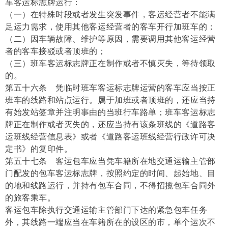
车客运标志牌运行：
（一）在特殊时段或者发生突发事件，客运经营者不能满
足运力需求，使用其他客运经营者的客车开行加班车的；
（二）因车辆故障、维护等原因，需要调用其他客运经营
者的客车接驳或者顶班的；
（三）班车客运标志牌正在制作或者不慎灭失，等待领取
的。
第五十六条 凭临时班车客运标志牌运营的客车应当按正
班车的线路和站点运行。属于加班或者顶班的，还应当持
有始发站签章并注明事由的当班行车路单；班车客运标志
牌正在制作或者灭失的，还应当持有该条班线的《道路客
运班线经营信息表》或者《道路客运班线经营行政许可决
定书》的复印件。
第五十七条 客运包车应当凭车籍所在地交通运输主管部
门配发的包车客运标志牌，按照约定的时间、起始地、目
的地和线路运行，并持有包车合同，不得招揽包车合同外
的旅客乘车。
客运包车除执行交通运输主管部门下达的紧急包车任务
外，其线路一端应当在车籍所在的设区的市，单个运次不