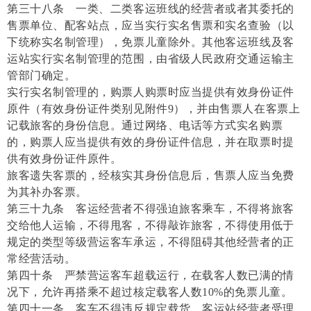
第三十八条 一类、二类客运班线的经营者或者其委托的
售票单位、配客站点，应当实行实名售票和实名查验（以
下统称实名制管理），免票儿童除外。其他客运班线及客
运站实行实名制管理的范围，由省级人民政府交通运输主
管部门确定。
实行实名制管理的，购票人购票时应当提供有效身份证件
原件（有效身份证件类别见附件9），并由售票人在客票上
记载旅客的身份信息。通过网络、电话等方式实名购票
的，购票人应当提供有效的身份证件信息，并在取票时提
供有效身份证件原件。
旅客遗失客票的，经核实其身份信息后，售票人应当免费
为其补办客票。
第三十九条 客运经营者不得强迫旅客乘车，不得将旅客
交给他人运输，不得甩客，不得敲诈旅客，不得使用低于
规定的类型等级营运客车承运，不得阻碍其他经营者的正
常经营活动。
第四十条 严禁营运客车超载运行，在载客人数已满的情
况下，允许再搭乘不超过核定载客人数10%的免票儿童。
第四十一条 客车不得违反规定载货。客运站经营者受理