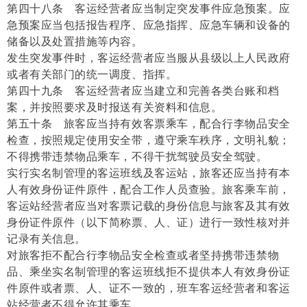
第四十八条 客运经营者应当制定突发事件应急预案。应
急预案应当包括报告程序、应急指挥、应急车辆和设备的
储备以及处置措施等内容。
发生突发事件时，客运经营者应当服从县级以上人民政府
或者有关部门的统一调度、指挥。
第四十九条 客运经营者应当建立和完善各类台账和档
案，并按照要求及时报送有关资料和信息。
第五十条 旅客应当持有效客票乘车，配合行李物品安全
检查，按照规定使用安全带，遵守乘车秩序，文明礼貌；
不得携带违禁物品乘车，不得干扰驾驶员安全驾驶。
实行实名制管理的客运班线及客运站，旅客还应当持有本
人有效身份证件原件，配合工作人员查验。旅客乘车前，
客运站经营者应当对客票记载的身份信息与旅客及其有效
身份证件原件（以下简称票、人、证）进行一致性核对并
记录有关信息。
对旅客拒不配合行李物品安全检查或者坚持携带违禁物
品、乘坐实名制管理的客运班线拒不提供本人有效身份证
件原件或者票、人、证不一致的，班车客运经营者和客运
站经营者不得允许其乘车。