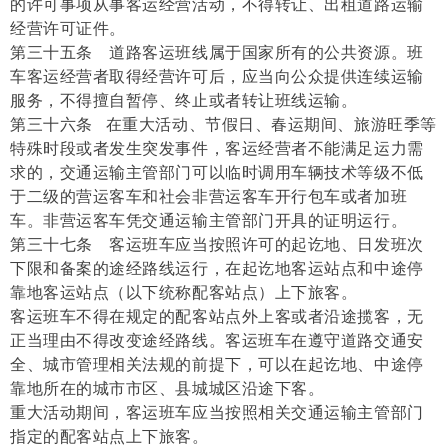
的许可事项从事客运经营活动，不得转让、出租道路运输
经营许可证件。
第三十五条 道路客运班线属于国家所有的公共资源。班
车客运经营者取得经营许可后，应当向公众提供连续运输
服务，不得擅自暂停、终止或者转让班线运输。
第三十六条 在重大活动、节假日、春运期间、旅游旺季等
特殊时段或者发生突发事件，客运经营者不能满足运力需
求的，交通运输主管部门可以临时调用车辆技术等级不低
于二级的营运客车和社会非营运客车开行包车或者加班
车。非营运客车凭交通运输主管部门开具的证明运行。
第三十七条 客运班车应当按照许可的起讫地、日发班次
下限和备案的途经路线运行，在起讫地客运站点和中途停
靠地客运站点（以下统称配客站点）上下旅客。
客运班车不得在规定的配客站点外上客或者沿途揽客，无
正当理由不得改变途经路线。客运班车在遵守道路交通安
全、城市管理相关法规的前提下，可以在起讫地、中途停
靠地所在的城市市区、县城城区沿途下客。
重大活动期间，客运班车应当按照相关交通运输主管部门
指定的配客站点上下旅客。