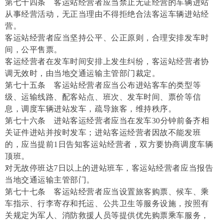
第七十四条 客运站经营者应当禁止无证经营的车辆进站
从事经营活动，无正当理由不得拒绝合法客运车辆进站经
营。
客运站经营者应当坚持公平、公正原则，合理安排发车时
间，公平售票。
客运经营者在发车时间安排上发生纠纷，客运站经营者协
调无效时，由当地交通运输主管部门裁定。
第七十五条 客运站经营者应当公布进站客车的类型等
级、运输线路、配客站点、班次、发车时间、票价等信
息，调度车辆进站发车，疏导旅客，维持秩序。
第七十六条 进站客运经营者应当在发车30分钟前备齐相
关证件进站并按时发车；进站客运经营者因故不能发班
的，应当提前1日告知客运站经营者，双方要协商调度车辆
顶班。
对无故停班达7日以上的进站班车，客运站经营者应当报告
当地交通运输主管部门。
第七十七条 客运站经营者应当设置旅客购票、候车、乘
车指示、行李寄存和托运、公共卫生等服务设施，按照有
关规定为军人、消防救援人员等提供优先购票乘车服务，