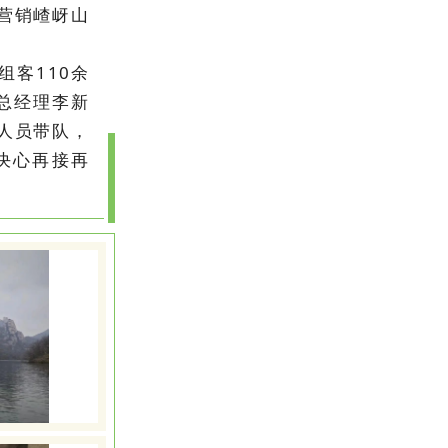
营销嵖岈山
组客110余
总经理李新
人员带队，
决心再接再