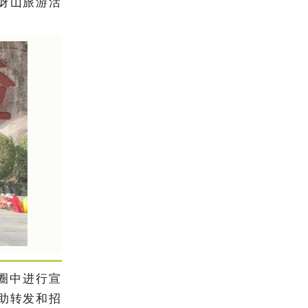
岈山旅游活
圈中进行宣
助转发和招