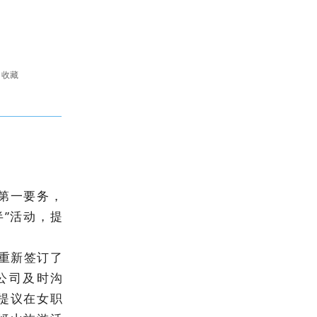
收藏
第一要务，
”活动，提
重新签订了
公司
及时沟
提议在女职