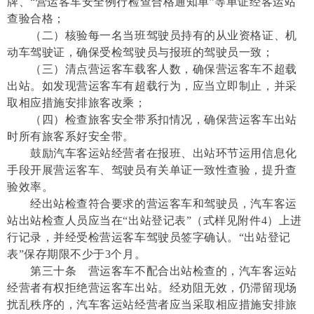
牌、“营运客车安全例行检查合格通知单”等单证经客运站
查验合格；
（二）核验每一名当班驾驶员持有的从业资格证、机
动车驾驶证，确保受检驾驶员与报班的驾驶员一致；
（三）清点营运客车载客人数，确保营运客车不超载
出站。如发现营运客车有超载行为，应当立即制止，并采
取相应措施安排旅客改乘；
（四）检查旅客安全带系扣情况，确保营运客车出站
时所有旅客系好安全带。
鼓励汽车客运站经营者在报班、出站环节运用信息化
手段开展营运客车、驾驶员有关单证一致性查验，提升查
验效率。
经出站检查符合要求的营运客车和驾驶员，汽车客运
站出站检查人员应当在“出站登记表”（式样见附件4）上进
行记录，并经受检营运客车驾驶员签字确认。“出站登记
表”保存期限不少于3个月。
第三十条 营运客车不配合出站检查的，汽车客运站
经营者有权拒绝营运客车出站。经劝阻无效，仍滞留现场
扰乱秩序的，汽车客运站经营者应当采取相应措施安排旅