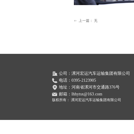
上一篇：
无
ꂃ
公司：
漯河宏运汽车运输集团有限公司
电话：
0395-2123905
地址：
河南省漯河市交通路376号
邮箱：
lhhytsx@163.com
版权所有：
漯河宏运汽车运输集团有限公司