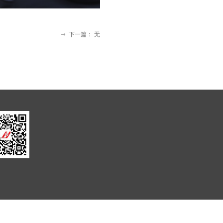
下一篇：
无
ꁹ