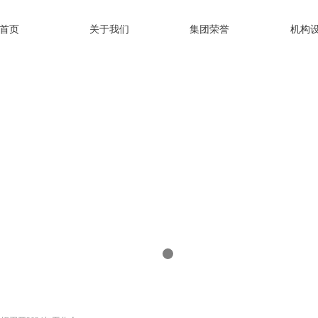
首页
关于我们
集团荣誉
机构