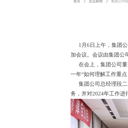
首页
ꄲ
宏运新闻
ꄲ
集团公司组
1
月6日上午，集团公
加会议。会议由集团公
在会上，集团公司董
一年“如何理解工作重点
集团公司总经理段二
务，并对2024年工作