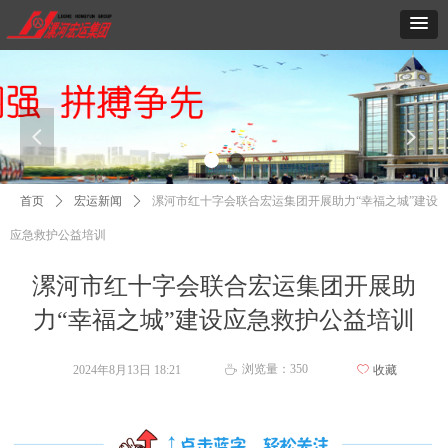
넳
넲
首页
ꄲ
宏运新闻
ꄲ
漯河市红十字会联合宏运集团开展助力“幸福之城”建设
应急救护公益培训
漯河市红十字会联合宏运集团开展助
力“幸福之城”建设应急救护公益培训
浏览量：
350
2024年8月13日
18:21
ꄀ
收藏
ꄘ