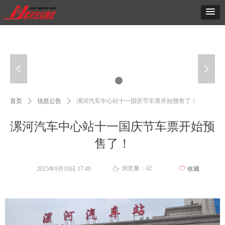
넳
넲
首页
ꄲ
信息公告
ꄲ
漯河汽车中心站十一国庆节车票开始预售了！
漯河汽车中心站十一国庆节车票开始预
售了！
浏览量：
42
2025年9月19日
17:48
ꄀ
收藏
ꄘ