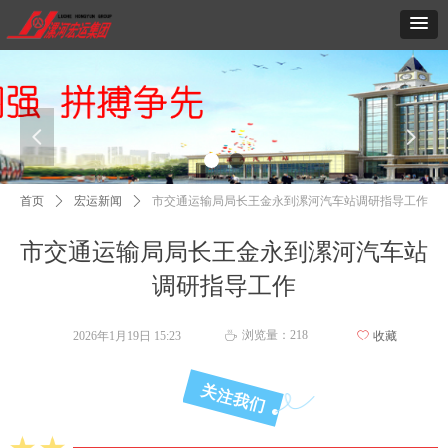
넳
넲
首页
ꄲ
宏运新闻
ꄲ
市交通运输局局长王金永到漯河汽车站调研指导工作
市交通运输局局长王金永到漯河汽车站
调研指导工作
浏览量：
218
2026年1月19日
15:23
ꄀ
收藏
ꄘ
关注我们