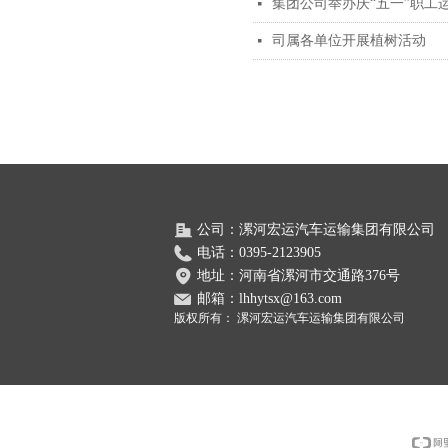
集团公司举办庆“五一”职工
넷
司属各单位开展植树活动
넷
公司：
漯河宏运汽车运输集团有限公司
电话：
0395-2123905
地址：
河南省漯河市交通路376号
邮箱：
lhhytsx@163.com
版权所有：
漯河宏运汽车运输集团有限公司