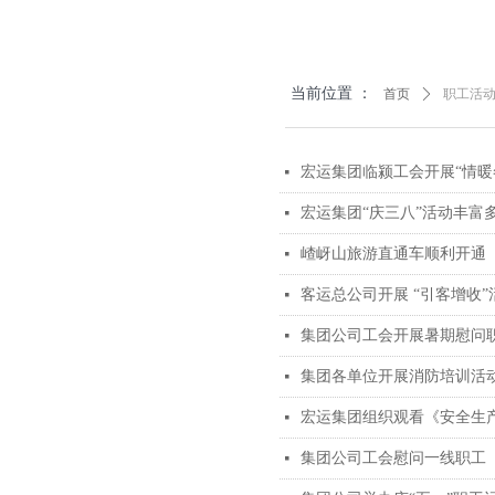
当前位置 ：
首页
ꄲ
职工活
宏运集团临颍工会开展“情暖
넷
宏运集团“庆三八”活动丰富
넷
嵖岈山旅游直通车顺利开通
넷
客运总公司开展 “引客增收”
넷
集团公司工会开展暑期慰问
넷
集团各单位开展消防培训活
넷
宏运集团组织观看《安全生
넷
集团公司工会慰问一线职工
넷