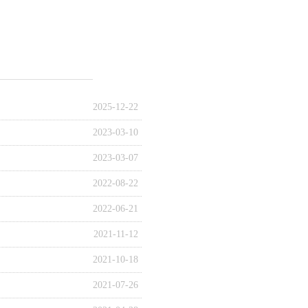
2025-12-22
2023-03-10
2023-03-07
2022-08-22
2022-06-21
2021-11-12
2021-10-18
2021-07-26